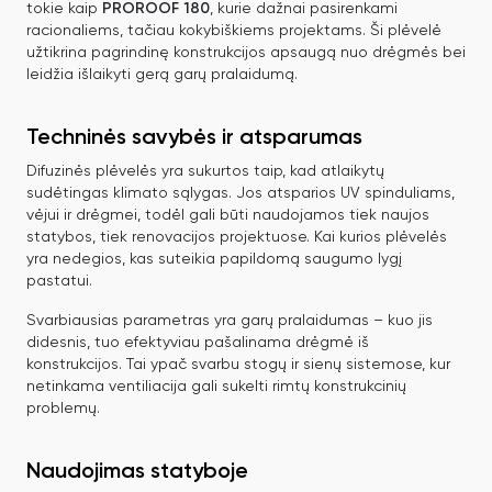
tokie kaip
PROROOF 180
, kurie dažnai pasirenkami
racionaliems, tačiau kokybiškiems projektams. Ši plėvelė
užtikrina pagrindinę konstrukcijos apsaugą nuo drėgmės bei
leidžia išlaikyti gerą garų pralaidumą.
Techninės savybės ir atsparumas
Difuzinės plėvelės yra sukurtos taip, kad atlaikytų
sudėtingas klimato sąlygas. Jos atsparios UV spinduliams,
vėjui ir drėgmei, todėl gali būti naudojamos tiek naujos
statybos, tiek renovacijos projektuose. Kai kurios plėvelės
yra nedegios, kas suteikia papildomą saugumo lygį
pastatui.
Svarbiausias parametras yra garų pralaidumas – kuo jis
didesnis, tuo efektyviau pašalinama drėgmė iš
konstrukcijos. Tai ypač svarbu stogų ir sienų sistemose, kur
netinkama ventiliacija gali sukelti rimtų konstrukcinių
problemų.
Naudojimas statyboje