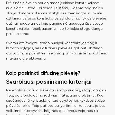
Difuzinės plėvelės naudojamos įvairiose konstrukcijose –
nuo šlaitinių stogų iki fasadų sistemų.
Jos yra pagrindinis
stogo dangos sistemos statybinės medžiagos sluoksnis,
užtikrinantis visos konstrukcijos sandarumą.
Tokios plėvelės
dažnai naudojamos kaip pagrindinė apsauga jūsų stogo
konstrukcijoje, nepriklausomai nuo to, kokia stogo danga
pasirenkama.
Svarbu atsižvelgti į stogo nuolydį, konstrukcijos tipą ir
klimato sąlygas, nes difuzinės plėvelės gali būti skirtingo
atsparumo ir paskirties. Tinkamai parinkta sistema užtikrina
maksimalų efektyvumą.
Kaip pasirinkti difuzinę plėvelę?
Svarbiausi pasirinkimo kriterijai
Renkantis svarbu atsižvelgti į stogo nuolydį, stogo dangos
tipą, garų pralaidumo rodiklius ir atsparumą plyšimui. Kuo
sudėtingesnė konstrukcija, tuo aukštesnės kokybės stogo
plėvelės reikia. Taip pat svarbu įvertinti, ar konstrukcija bus
veikiama intensyvios drėgmės ar stipraus vėjo, nes tai