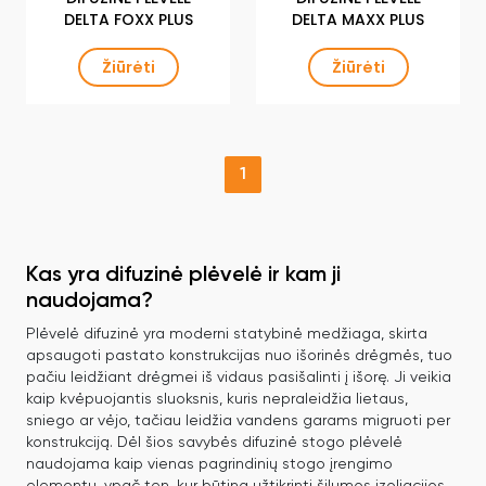
DELTA FOXX PLUS
DELTA MAXX PLUS
Žiūrėti
Žiūrėti
1
Kas yra difuzinė plėvelė ir kam ji
naudojama?
Plėvelė difuzinė yra moderni statybinė medžiaga, skirta
apsaugoti pastato konstrukcijas nuo išorinės drėgmės, tuo
pačiu leidžiant drėgmei iš vidaus pasišalinti į išorę. Ji veikia
kaip kvėpuojantis sluoksnis, kuris nepraleidžia lietaus,
sniego ar vėjo, tačiau leidžia vandens garams migruoti per
konstrukciją. Dėl šios savybės difuzinė stogo plėvelė
naudojama kaip vienas pagrindinių stogo įrengimo
elementų, ypač ten, kur būtina užtikrinti šilumos izoliacijos