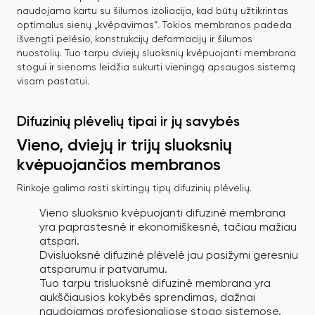
naudojama kartu su šilumos izoliacija, kad būtų užtikrintas
optimalus sienų „kvėpavimas“. Tokios membranos padeda
išvengti pelėsio, konstrukcijų deformacijų ir šilumos
nuostolių. Tuo tarpu dviejų sluoksnių kvėpuojanti membrana
stogui ir sienoms leidžia sukurti vieningą apsaugos sistemą
visam pastatui.
Difuzinių plėvelių tipai ir jų savybės
Vieno, dviejų ir trijų sluoksnių
kvėpuojančios membranos
Rinkoje galima rasti skirtingų tipų difuzinių plėvelių.
Vieno sluoksnio kvėpuojanti difuzinė membrana
yra paprastesnė ir ekonomiškesnė, tačiau mažiau
atspari.
Dvisluoksnė difuzinė plėvelė jau pasižymi geresniu
atsparumu ir patvarumu.
Tuo tarpu trisluoksnė difuzinė membrana yra
aukščiausios kokybės sprendimas, dažnai
naudojamas profesionaliose stogo sistemose.