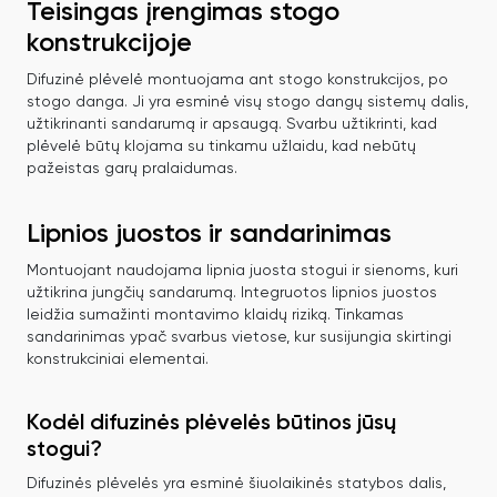
Teisingas įrengimas stogo
konstrukcijoje
Difuzinė plėvelė montuojama ant stogo konstrukcijos, po
stogo danga. Ji yra esminė visų stogo dangų sistemų dalis,
užtikrinanti sandarumą ir apsaugą. Svarbu užtikrinti, kad
plėvelė būtų klojama su tinkamu užlaidu, kad nebūtų
pažeistas garų pralaidumas.
Lipnios juostos ir sandarinimas
Montuojant naudojama lipnia juosta stogui ir sienoms, kuri
užtikrina jungčių sandarumą. Integruotos lipnios juostos
leidžia sumažinti montavimo klaidų riziką. Tinkamas
sandarinimas ypač svarbus vietose, kur susijungia skirtingi
konstrukciniai elementai.
Kodėl difuzinės plėvelės būtinos jūsų
stogui?
Difuzinės plėvelės yra esminė šiuolaikinės statybos dalis,