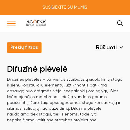
SUSISIEKITE SU MUMIS
Rūšiuoti
Prekių filtras
Difuzinė plėvelė
Difuzinės plėvelės – tai vienas svarbiausių šiuolaikinių stogo
ir sienų konstrukcijų elementų, užtikrinantis patikimą
apsaugą nuo drėgmės, vėjo ir nepalankių oro sąlygų. Šios
kvėpuojančios membranos leidžia vandens garams
pasišalinti į išorę, taip apsaugodamos stogo konstrukciją ir
šilumos izoliaciją nuo pažeidimų. Difuzinė plėvelė
naudojama tiek stogui, tiek sienoms, todėl yra
nepakeičiama įvairiuose statybos projektuose.