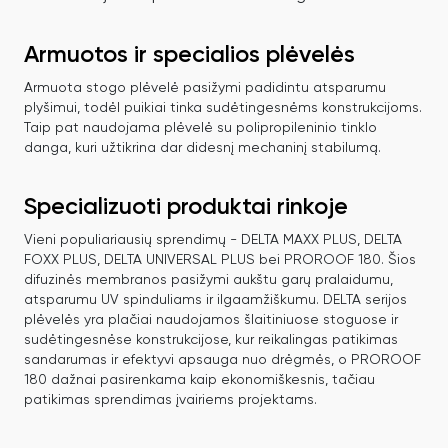
Armuotos ir specialios plėvelės
Armuota stogo plėvelė pasižymi padidintu atsparumu
plyšimui, todėl puikiai tinka sudėtingesnėms konstrukcijoms.
Taip pat naudojama plėvelė su polipropileninio tinklo
danga, kuri užtikrina dar didesnį mechaninį stabilumą.
Specializuoti produktai rinkoje
Vieni populiariausių sprendimų - DELTA MAXX PLUS, DELTA
FOXX PLUS, DELTA UNIVERSAL PLUS bei PROROOF 180. Šios
difuzinės membranos pasižymi aukštu garų pralaidumu,
atsparumu UV spinduliams ir ilgaamžiškumu. DELTA serijos
plėvelės yra plačiai naudojamos šlaitiniuose stoguose ir
sudėtingesnėse konstrukcijose, kur reikalingas patikimas
sandarumas ir efektyvi apsauga nuo drėgmės, o PROROOF
180 dažnai pasirenkama kaip ekonomiškesnis, tačiau
patikimas sprendimas įvairiems projektams.