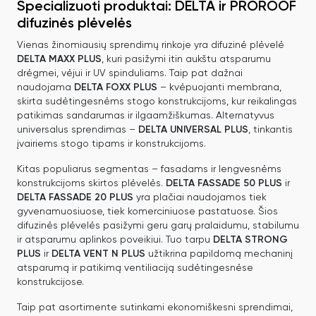
Specializuoti produktai: DELTA ir PROROOF
difuzinės plėvelės
Vienas žinomiausių sprendimų rinkoje yra difuzinė plėvelė
DELTA MAXX PLUS
, kuri pasižymi itin aukštu atsparumu
drėgmei, vėjui ir UV spinduliams. Taip pat dažnai
naudojama
DELTA FOXX PLUS
– kvėpuojanti membrana,
skirta sudėtingesnėms stogo konstrukcijoms, kur reikalingas
patikimas sandarumas ir ilgaamžiškumas. Alternatyvus
universalus sprendimas –
DELTA UNIVERSAL PLUS
, tinkantis
įvairiems stogo tipams ir konstrukcijoms.
Kitas populiarus segmentas – fasadams ir lengvesnėms
konstrukcijoms skirtos plėvelės.
DELTA FASSADE 50 PLUS
ir
DELTA FASSADE 20 PLUS
yra plačiai naudojamos tiek
gyvenamuosiuose, tiek komerciniuose pastatuose. Šios
difuzinės plėvelės pasižymi geru garų pralaidumu, stabilumu
ir atsparumu aplinkos poveikiui. Tuo tarpu
DELTA STRONG
PLUS
ir
DELTA VENT N PLUS
užtikrina papildomą mechaninį
atsparumą ir patikimą ventiliaciją sudėtingesnėse
konstrukcijose.
Taip pat asortimente sutinkami ekonomiškesni sprendimai,