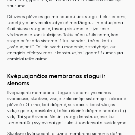
sausumą.
Difuzines plėveles galima naudoti tiek stogui, tiek sienoms,
todėl ji yra universali statybinė medžiaga. Ji montuojama
šlaitiniuose stoguose, fasadų sistemose ir įvairiose
vėdinamose konstrukcijose. Tokiu būdu užtikrinama, kad
stogo ar fasado sistema išliktų sandari, tačiau kartu
„kvėpuojanti“. Tai itin svarbu modernioje statyboje, kur
energinis efektyvumas ir konstrukcijos ilgaamžiškumas yra
esminiai reikalavimai.
Kvėpuojančios membranos stogui ir
sienoms
Kvėpuojanti membrana stogui ir sienoms yra vienas
svarbiausių sluoksnių visoje izoliacinėje sistemoje. Izoliacinė
plėvelė užtikrina, kad drėgmė, susidariusi konstrukcijos
viduje galėtų pasišalinti, tačiau išorinė drėgmė nepatektų į
vidų. Tai ypač svarbu šlaitinių stogų konstrukcijose, kur
temperatūrų svyravimai gali sukelti kondensato susidarymą.
Sluoksnio kvėpuojanti difuzinė membrana sienoms dažnai