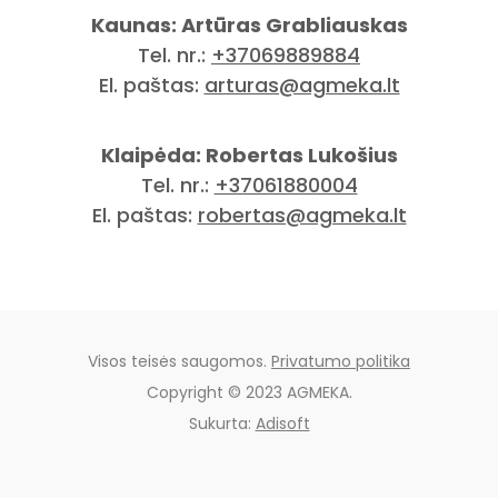
Kaunas: Artūras Grabliauskas
Tel. nr.:
+37069889884
El. paštas:
arturas@agmeka.lt
Klaipėda: Robertas Lukošius
Tel. nr.:
+37061880004
El. paštas:
robertas@agmeka.lt
Visos teisės saugomos.
Privatumo politika
Copyright © 2023 AGMEKA.
Sukurta:
Adisoft