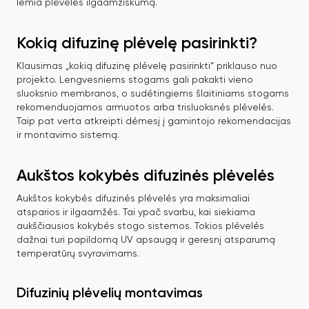
lemia plėvelės ilgaamžiškumą.
Kokią difuzinę plėvelę pasirinkti?
Klausimas „kokią difuzinę plėvelę pasirinkti“ priklauso nuo
projekto. Lengvesniems stogams gali pakakti vieno
sluoksnio membranos, o sudėtingiems šlaitiniams stogams
rekomenduojamos armuotos arba trisluoksnės plėvelės.
Taip pat verta atkreipti dėmesį į gamintojo rekomendacijas
ir montavimo sistemą.
Aukštos kokybės difuzinės plėvelės
Aukštos kokybės difuzinės plėvelės yra maksimaliai
atsparios ir ilgaamžės. Tai ypač svarbu, kai siekiama
aukščiausios kokybės stogo sistemos. Tokios plėvelės
dažnai turi papildomą UV apsaugą ir geresnį atsparumą
temperatūrų svyravimams.
Difuzinių plėvelių montavimas