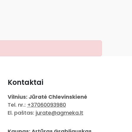
Kontaktai
Vilnius: Jūratė Chlevinskienė
Tel. nr.:
+37060093980
El. paštas:
jurate@agmeka.lt
Kaunas: Artūras Grabliauskas