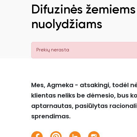
Difuzinės žemiems
nuolydžiams
Prekių nerasta
Mes, Agmeka - atsakingi, todėl n
klientas neliks be dėmesio, bus k
aptarnautas, pasiūlytas racional
sprendimas.