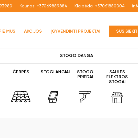
93980
Kaunas:
+37069889884
Klaipėda:
+37061880004
in
PIE MUS
AKCIJOS
ĮGYVENDINTI PROJEKTAI
SUSISIEKI
STOGO DANGA
ČERPĖS
STOGLANGIAI
STOGO
SAULĖS
PRIEDAI
ELEKTROS
STOGAI