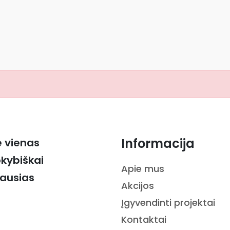
Informacija
ė vienas
okybiškai
Apie mus
iausias
Akcijos
Įgyvendinti projektai
Kontaktai