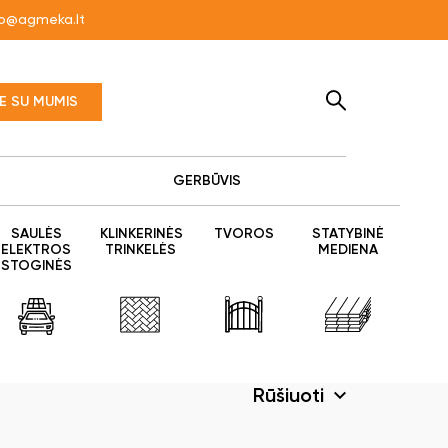
fo@agmeka.lt
TE SU MUMIS
GERBŪVIS
SAULĖS
KLINKERINĖS
TVOROS
STATYBINĖ
ELEKTROS
TRINKELĖS
MEDIENA
STOGINĖS
Rūšiuoti