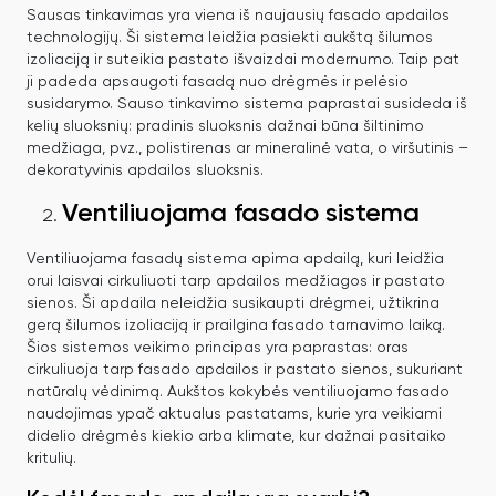
Sausas tinkavimas yra viena iš naujausių fasado apdailos
technologijų. Ši sistema leidžia pasiekti aukštą šilumos
izoliaciją ir suteikia pastato išvaizdai modernumo. Taip pat
ji padeda apsaugoti fasadą nuo drėgmės ir pelėsio
susidarymo. Sauso tinkavimo sistema paprastai susideda iš
kelių sluoksnių: pradinis sluoksnis dažnai būna šiltinimo
medžiaga, pvz., polistirenas ar mineralinė vata, o viršutinis –
dekoratyvinis apdailos sluoksnis.
Ventiliuojama fasado sistema
Ventiliuojama fasadų sistema apima apdailą, kuri leidžia
orui laisvai cirkuliuoti tarp apdailos medžiagos ir pastato
sienos. Ši apdaila neleidžia susikaupti drėgmei, užtikrina
gerą šilumos izoliaciją ir prailgina fasado tarnavimo laiką.
Šios sistemos veikimo principas yra paprastas: oras
cirkuliuoja tarp fasado apdailos ir pastato sienos, sukuriant
natūralų vėdinimą. Aukštos kokybės ventiliuojamo fasado
naudojimas ypač aktualus pastatams, kurie yra veikiami
didelio drėgmės kiekio arba klimate, kur dažnai pasitaiko
kritulių.