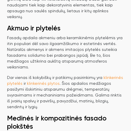
naudojami tiek kaip dekoratyvinis elementas, tiek kaip
apsauga nuo saulės spindulių, lietaus ir kitų aplinkos
veiksnių.
Akmuo ir plytelės
Fasadų apdaila akmeniu arba keramikinėmis plytelėmis yra
itin populiari dėl savo ilgaamžiškumo ir estetinės vertės.
Natūralūs akmenys ir akmens imitacijos plytelės suteikia
fasadams solidumo bei prabangos įspūdį. Be to, šios
medžiagos užtikrina aukštą atsparumą atmosferos
veiksniams.
Dar vienas iš kokybiškų ir patikimų pasirinkimų yra
klinkerinės
plytelės
ir
klinkerinės plytos
. Šios apdailos medžiagos
pasižymi išskirtiniu atsparumu drėgmei, temperatūrų
svyravimams ir mechaniniams pažeidimams. Galima rinktis
iš įvairių spalvų ir paviršių, pavyzdžiui, matinių, blizgių,
sendintų ir lygių.
Medinės ir kompozitinės fasado
plokštės