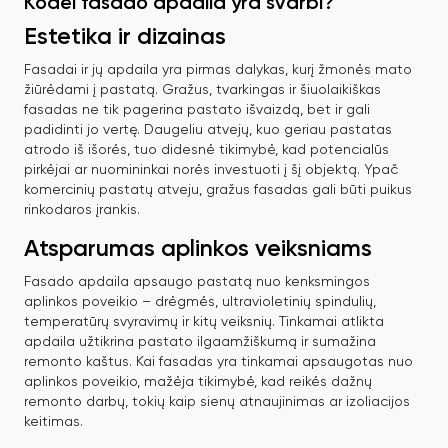
Kodėl fasado apdaila yra svarbi?
Estetika ir dizainas
Fasadai ir jų apdaila yra pirmas dalykas, kurį žmonės mato
žiūrėdami į pastatą. Gražus, tvarkingas ir šiuolaikiškas
fasadas ne tik pagerina pastato išvaizdą, bet ir gali
padidinti jo vertę. Daugeliu atvejų, kuo geriau pastatas
atrodo iš išorės, tuo didesnė tikimybė, kad potencialūs
pirkėjai ar nuomininkai norės investuoti į šį objektą. Ypač
komercinių pastatų atveju, gražus fasadas gali būti puikus
rinkodaros įrankis.
Atsparumas aplinkos veiksniams
Fasado apdaila apsaugo pastatą nuo kenksmingos
aplinkos poveikio – drėgmės, ultravioletinių spindulių,
temperatūrų svyravimų ir kitų veiksnių. Tinkamai atlikta
apdaila užtikrina pastato ilgaamžiškumą ir sumažina
remonto kaštus. Kai fasadas yra tinkamai apsaugotas nuo
aplinkos poveikio, mažėja tikimybė, kad reikės dažnų
remonto darbų, tokių kaip sienų atnaujinimas ar izoliacijos
keitimas.