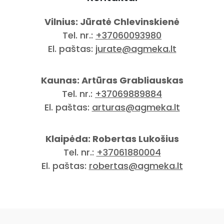
Vilnius: Jūratė Chlevinskienė
Tel. nr.:
+37060093980
El. paštas:
jurate@agmeka.lt
Kaunas: Artūras Grabliauskas
Tel. nr.:
+37069889884
El. paštas:
arturas@agmeka.lt
Klaipėda: Robertas Lukošius
Tel. nr.:
+37061880004
El. paštas:
robertas@agmeka.lt