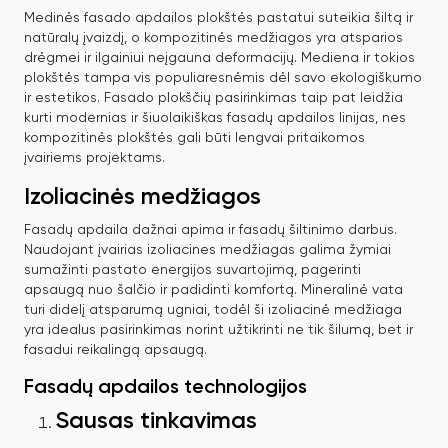
Medinės fasado apdailos plokštės pastatui suteikia šiltą ir
natūralų įvaizdį, o kompozitinės medžiagos yra atsparios
drėgmei ir ilgainiui neįgauna deformacijų. Mediena ir tokios
plokštės tampa vis populiaresnėmis dėl savo ekologiškumo
ir estetikos. Fasado plokščių pasirinkimas taip pat leidžia
kurti modernias ir šiuolaikiškas fasadų apdailos linijas, nes
kompozitinės plokštės gali būti lengvai pritaikomos
įvairiems projektams.
Izoliacinės medžiagos
Fasadų apdaila dažnai apima ir fasadų šiltinimo darbus.
Naudojant įvairias izoliacines medžiagas galima žymiai
sumažinti pastato energijos suvartojimą, pagerinti
apsaugą nuo šalčio ir padidinti komfortą. Mineralinė vata
turi didelį atsparumą ugniai, todėl ši izoliacinė medžiaga
yra idealus pasirinkimas norint užtikrinti ne tik šilumą, bet ir
fasadui reikalingą apsaugą.
Fasadų apdailos technologijos
Sausas tinkavimas