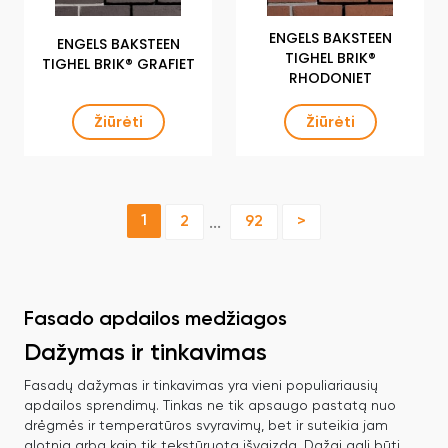
ENGELS BAKSTEEN
ENGELS BAKSTEEN
TIGHEL BRIK®
TIGHEL BRIK® GRAFIET
RHODONIET
Žiūrėti
Žiūrėti
1
2
92
>
...
Fasado apdailos medžiagos
Dažymas ir tinkavimas
Fasadų dažymas ir tinkavimas yra vieni populiariausių
apdailos sprendimų. Tinkas ne tik apsaugo pastatą nuo
drėgmės ir temperatūros svyravimų, bet ir suteikia jam
glotnią arba kaip tik tekstūruotą išvaizdą. Dažai gali būti