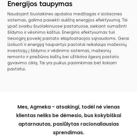
Energijos taupymas
Naudojant šiuolaikines apdailos medžiagas ir izoliacines
sistemas, galima pasiekti aukštą energijos efektyvumą. Tai
ypač svarbu šiuolaikiniuose pastatuose, siekiant sumažinti
šildymo ir vėsinimo kaštus. Energinis efektyvumas turi
tiesioginį poveikį pastato eksploatacijos sąnaudoms. Gerai
izoliuoti ir energiją taupantys pastatai reikalauja mažesnių
investicijų į šildymo ir vėdinimo sistemas, mažesnių
remonto ir priežiūros kaštų bei užtikrina ilgesnį pastato
gyvavimo ciklą. Tai yra puikus pasirinkimas bet kokiam
pastatui.
Mes, Agmeka - atsakingi, todėl nė vienas
klientas neliks be dėmesio, bus kokybiškai
aptarnautas, pasiūlytas racionaliausias
sprendimas.