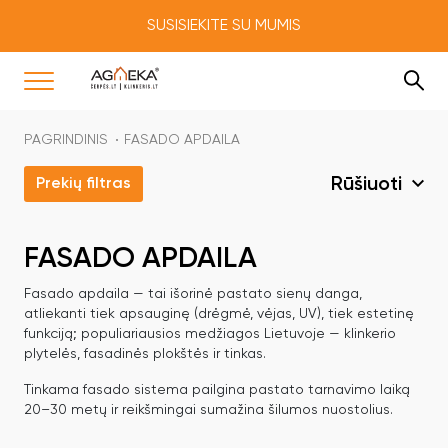
SUSISIEKITE SU MUMIS
PAGRINDINIS
FASADO APDAILA
Rūšiuoti
Prekių filtras
FASADO APDAILA
Fasado apdaila — tai išorinė pastato sienų danga,
atliekanti tiek apsauginę (drėgmė, vėjas, UV), tiek estetinę
funkciją; populiariausios medžiagos Lietuvoje — klinkerio
plytelės, fasadinės plokštės ir tinkas.
Tinkama fasado sistema pailgina pastato tarnavimo laiką
20–30 metų ir reikšmingai sumažina šilumos nuostolius.