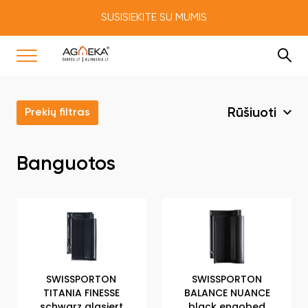
SUSISIEKITE SU MUMIS
Rūšiuoti
Prekių filtras
Banguotos
SWISSPORTON
SWISSPORTON
TITANIA FINESSE
BALANCE NUANCE
schwarz glasiert
black engobed