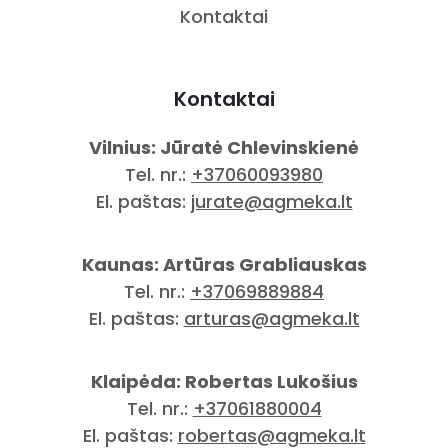
Kontaktai
Kontaktai
Vilnius: Jūratė Chlevinskienė
Tel. nr.:
+37060093980
El. paštas:
jurate@agmeka.lt
Kaunas: Artūras Grabliauskas
Tel. nr.:
+37069889884
El. paštas:
arturas@agmeka.lt
Klaipėda: Robertas Lukošius
Tel. nr.:
+37061880004
El. paštas:
robertas@agmeka.lt