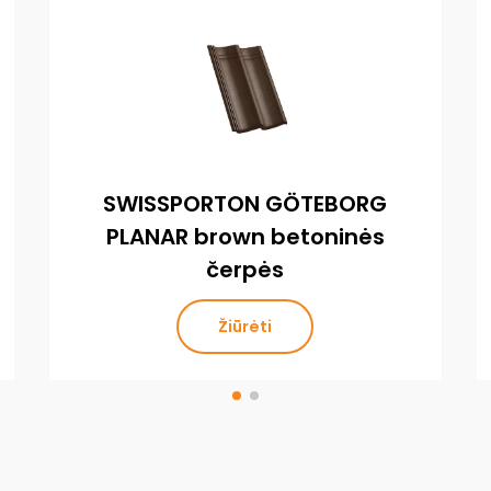
SWISSPORTON GÖTEBORG
PLANAR brown betoninės
čerpės
Žiūrėti