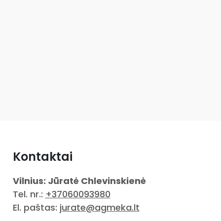
Kontaktai
Vilnius: Jūratė Chlevinskienė
Tel. nr.:
+37060093980
El. paštas:
jurate@agmeka.lt