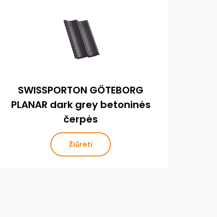
SWISSPORTON GÖTEBORG
S
PLANAR dark grey betoninės
P
čerpės
Žiūrėti