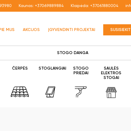
93980
Kaunas:
+37069889884
Klaipėda:
+37061880004
in
PIE MUS
AKCIJOS
ĮGYVENDINTI PROJEKTAI
SUSISIEKI
STOGO DANGA
ČERPĖS
STOGLANGIAI
STOGO
SAULĖS
PRIEDAI
ELEKTROS
STOGAI