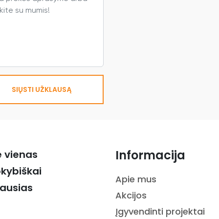
SIŲSTI UŽKLAUSĄ
Informacija
ė vienas
okybiškai
Apie mus
iausias
Akcijos
Įgyvendinti projektai