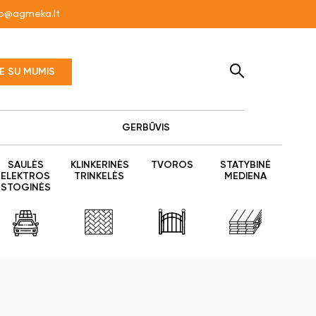
fo@agmeka.lt
TE SU MUMIS
GERBŪVIS
SAULĖS
KLINKERINĖS
TVOROS
STATYBINĖ
ELEKTROS
TRINKELĖS
MEDIENA
STOGINĖS