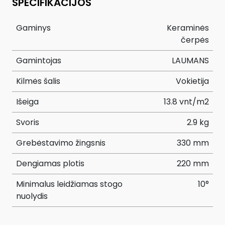
SPECIFIKACIJOS
Gaminys
Keraminės
čerpės
Gamintojas
LAUMANS
Kilmės šalis
Vokietija
Išeiga
13.8 vnt/m2
Svoris
2.9 kg
Grebėstavimo žingsnis
330 mm
Dengiamas plotis
220 mm
Minimalus leidžiamas stogo
10°
nuolydis