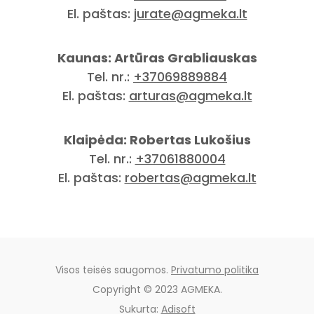
El. paštas:
jurate@agmeka.lt
Kaunas: Artūras Grabliauskas
Tel. nr.:
+37069889884
El. paštas:
arturas@agmeka.lt
Klaipėda: Robertas Lukošius
Tel. nr.:
+37061880004
El. paštas:
robertas@agmeka.lt
Visos teisės saugomos.
Privatumo politika
Copyright © 2023 AGMEKA.
Sukurta:
Adisoft