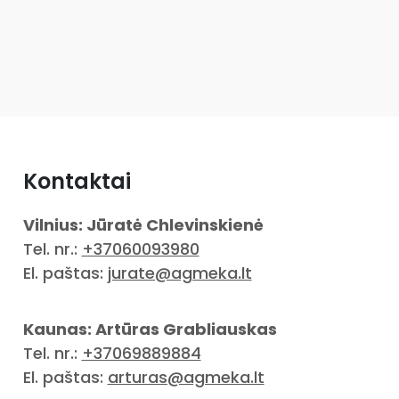
Kontaktai
Vilnius: Jūratė Chlevinskienė
Tel. nr.:
+37060093980
El. paštas:
jurate@agmeka.lt
Kaunas: Artūras Grabliauskas
Tel. nr.:
+37069889884
El. paštas:
arturas@agmeka.lt