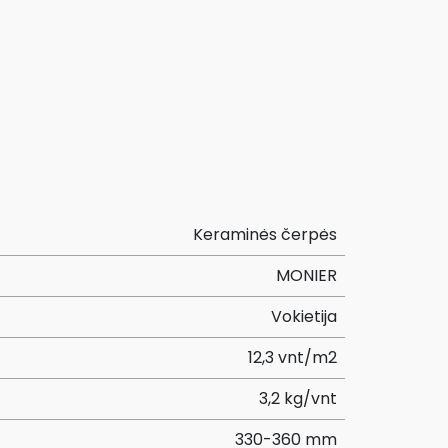
Keraminės čerpės
MONIER
Vokietija
12,3 vnt/m2
3,2 kg/vnt
330-360 mm