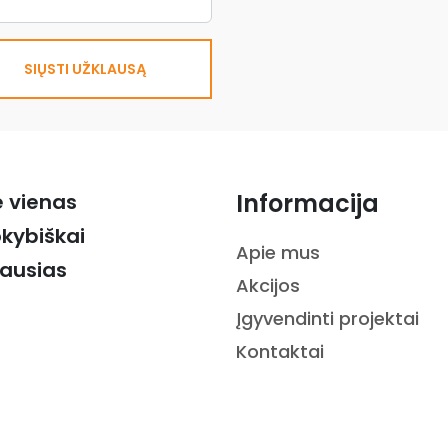
SIŲSTI UŽKLAUSĄ
Informacija
ė vienas
okybiškai
Apie mus
iausias
Akcijos
Įgyvendinti projektai
Kontaktai