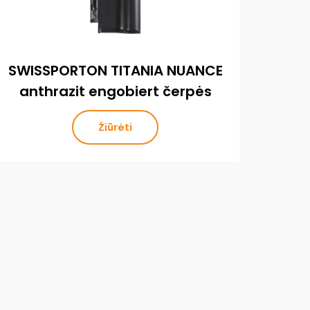
SWISSPORTON TITANIA NUANCE
SWI
anthrazit engobiert čerpės
s
Žiūrėti