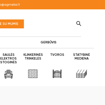
fo@agmeka.lt
TE SU MUMIS
GERBŪVIS
SAULĖS
KLINKERINĖS
TVOROS
STATYBINĖ
ELEKTROS
TRINKELĖS
MEDIENA
STOGINĖS