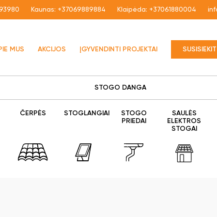
93980
Kaunas:
+37069889884
Klaipėda:
+37061880004
in
PIE MUS
AKCIJOS
ĮGYVENDINTI PROJEKTAI
SUSISIEKI
STOGO DANGA
ČERPĖS
STOGLANGIAI
STOGO
SAULĖS
PRIEDAI
ELEKTROS
STOGAI