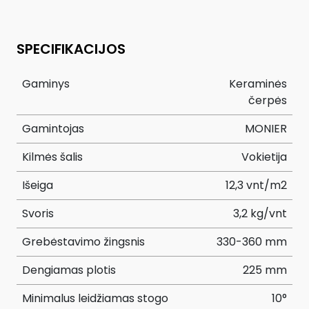
SPECIFIKACIJOS
Gaminys
Keraminės
čerpės
Gamintojas
MONIER
Kilmės šalis
Vokietija
Išeiga
12,3 vnt/m2
Svoris
3,2 kg/vnt
Grebėstavimo žingsnis
330-360 mm
Dengiamas plotis
225 mm
Minimalus leidžiamas stogo
10°