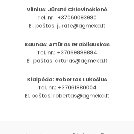
Vilnius: Jūratė Chlevinskienė
Tel. nr.:
+37060093980
El. paštas:
jurate@agmeka.lt
Kaunas: Artūras Grabliauskas
Tel. nr.:
+37069889884
El. paštas:
arturas@agmeka.lt
Klaipėda: Robertas Lukošius
Tel. nr.:
+37061880004
El. paštas:
robertas@agmeka.lt