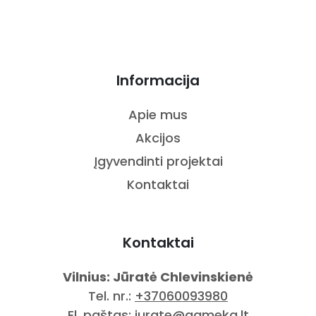
Informacija
Apie mus
Akcijos
Įgyvendinti projektai
Kontaktai
Kontaktai
Vilnius: Jūratė Chlevinskienė
Tel. nr.:
+37060093980
El. paštas:
jurate@agmeka.lt