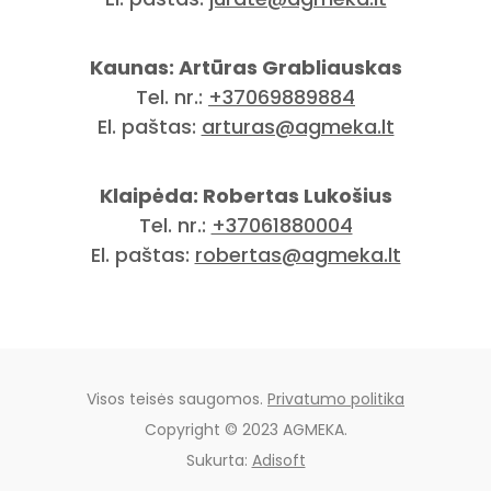
Kaunas: Artūras Grabliauskas
Tel. nr.:
+37069889884
El. paštas:
arturas@agmeka.lt
Klaipėda: Robertas Lukošius
Tel. nr.:
+37061880004
El. paštas:
robertas@agmeka.lt
Visos teisės saugomos.
Privatumo politika
Copyright © 2023 AGMEKA.
Sukurta:
Adisoft