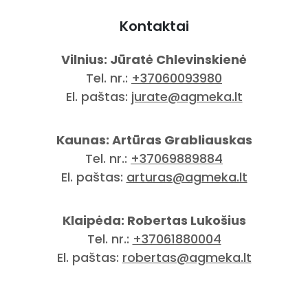
Kontaktai
Vilnius: Jūratė Chlevinskienė
Tel. nr.:
+37060093980
El. paštas:
jurate@agmeka.lt
Kaunas: Artūras Grabliauskas
Tel. nr.:
+37069889884
El. paštas:
arturas@agmeka.lt
Klaipėda: Robertas Lukošius
Tel. nr.:
+37061880004
El. paštas:
robertas@agmeka.lt