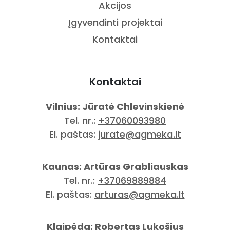
Akcijos
Įgyvendinti projektai
Kontaktai
Kontaktai
Vilnius: Jūratė Chlevinskienė
Tel. nr.:
+37060093980
El. paštas:
jurate@agmeka.lt
Kaunas: Artūras Grabliauskas
Tel. nr.:
+37069889884
El. paštas:
arturas@agmeka.lt
Klaipėda: Robertas Lukošius