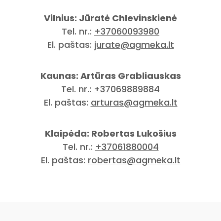
Vilnius: Jūratė Chlevinskienė
Tel. nr.:
+37060093980
El. paštas:
jurate@agmeka.lt
Kaunas: Artūras Grabliauskas
Tel. nr.:
+37069889884
El. paštas:
arturas@agmeka.lt
Klaipėda: Robertas Lukošius
Tel. nr.:
+37061880004
El. paštas:
robertas@agmeka.lt