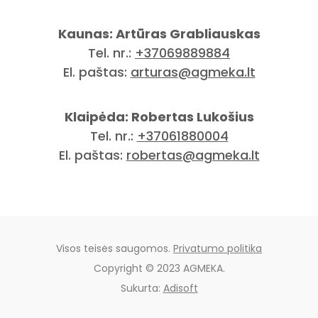
Kaunas: Artūras Grabliauskas
Tel. nr.:
+37069889884
El. paštas:
arturas@agmeka.lt
Klaipėda: Robertas Lukošius
Tel. nr.:
+37061880004
El. paštas:
robertas@agmeka.lt
Visos teisės saugomos.
Privatumo politika
Copyright © 2023 AGMEKA.
Sukurta:
Adisoft