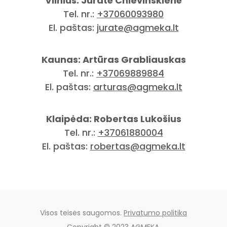
Vilnius: Jūratė Chlevinskienė
Tel. nr.:
+37060093980
El. paštas:
jurate@agmeka.lt
Kaunas: Artūras Grabliauskas
Tel. nr.:
+37069889884
El. paštas:
arturas@agmeka.lt
Klaipėda: Robertas Lukošius
Tel. nr.:
+37061880004
El. paštas:
robertas@agmeka.lt
Visos teisės saugomos.
Privatumo politika
Copyright © 2023 AGMEKA.