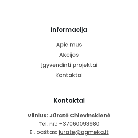
Informacija
Apie mus
Akcijos
Įgyvendinti projektai
Kontaktai
Kontaktai
Vilnius: Jūratė Chlevinskienė
Tel. nr.:
+37060093980
El. paštas:
jurate@agmeka.lt