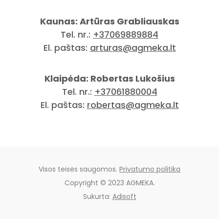
Kaunas: Artūras Grabliauskas
Tel. nr.:
+37069889884
El. paštas:
arturas@agmeka.lt
Klaipėda: Robertas Lukošius
Tel. nr.:
+37061880004
El. paštas:
robertas@agmeka.lt
Visos teisės saugomos.
Privatumo politika
Copyright © 2023 AGMEKA.
Sukurta:
Adisoft