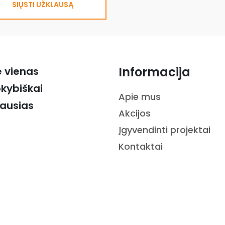
SIŲSTI UŽKLAUSĄ
Informacija
ė vienas
okybiškai
Apie mus
iausias
Akcijos
Įgyvendinti projektai
Kontaktai