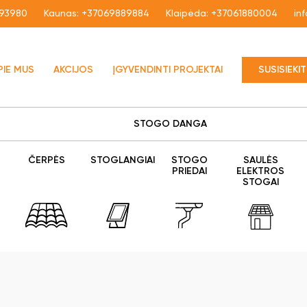
93980
Kaunas:
+37069889884
Klaipėda:
+37061880004
in
PIE MUS
AKCIJOS
ĮGYVENDINTI PROJEKTAI
SUSISIEKI
STOGO DANGA
ČERPĖS
STOGLANGIAI
STOGO
SAULĖS
PRIEDAI
ELEKTROS
STOGAI