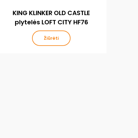
KING KLINKER OLD CASTLE
KI
plytelės LOFT CITY HF76
Žiūrėti