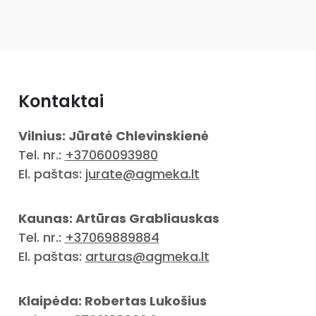
Kontaktai
Vilnius: Jūratė Chlevinskienė
Tel. nr.:
+37060093980
El. paštas:
jurate@agmeka.lt
Kaunas: Artūras Grabliauskas
Tel. nr.:
+37069889884
El. paštas:
arturas@agmeka.lt
Klaipėda: Robertas Lukošius