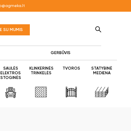
fo@agmeka.lt
TE SU MUMIS
GERBŪVIS
SAULĖS
KLINKERINĖS
TVOROS
STATYBINĖ
ELEKTROS
TRINKELĖS
MEDIENA
STOGINĖS