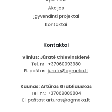
Akcijos
Įgyvendinti projektai
Kontaktai
Kontaktai
Vilnius: Jūratė Chlevinskienė
Tel. nr.:
+37060093980
El. paštas:
jurate@agmeka.lt
Kaunas: Artūras Grabliauskas
Tel. nr.:
+37069889884
El. paštas:
arturas@agmeka.lt