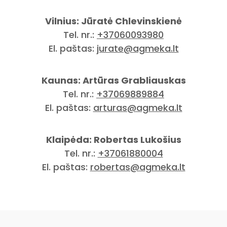
Vilnius: Jūratė Chlevinskienė
Tel. nr.:
+37060093980
El. paštas:
jurate@agmeka.lt
Kaunas: Artūras Grabliauskas
Tel. nr.:
+37069889884
El. paštas:
arturas@agmeka.lt
Klaipėda: Robertas Lukošius
Tel. nr.:
+37061880004
El. paštas:
robertas@agmeka.lt