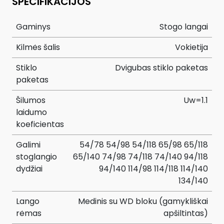
SPECIFIKACIJOS
Gaminys
Stogo langai
Kilmės šalis
Vokietija
Stiklo
Dvigubas stiklo paketas
paketas
Šilumos
Uw=1.1
laidumo
koeficientas
Galimi
54/78 54/98 54/118 65/98 65/118
stoglangio
65/140 74/98 74/118 74/140 94/118
dydžiai
94/140 114/98 114/118 114/140
134/140
Lango
Medinis su WD bloku (gamykliškai
rėmas
apšiltintas)