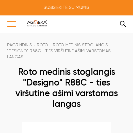
SUSISIEKITE SU MUMIS
PAGRINDINIS
ROTO
ROTO MEDINIS STOGLANGIS
"DESIGNO" R88C - TIES VIRŠUTINE AŠIMI VARSTOMAS
LANGAS
Roto medinis stoglangis
"Designo" R88C - ties
viršutine ašimi varstomas
langas