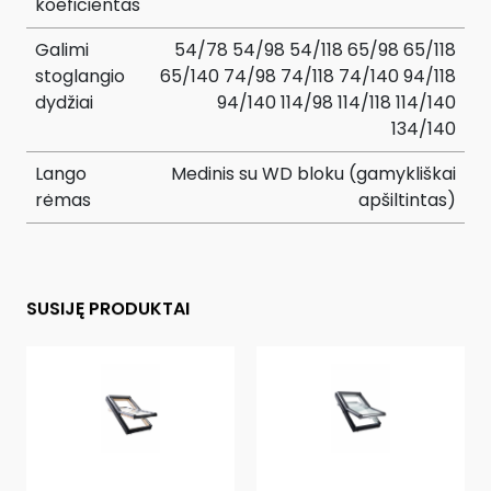
koeficientas
Galimi
54/78 54/98 54/118 65/98 65/118
stoglangio
65/140 74/98 74/118 74/140 94/118
dydžiai
94/140 114/98 114/118 114/140
134/140
Lango
Medinis su WD bloku (gamykliškai
rėmas
apšiltintas)
SUSIJĘ PRODUKTAI