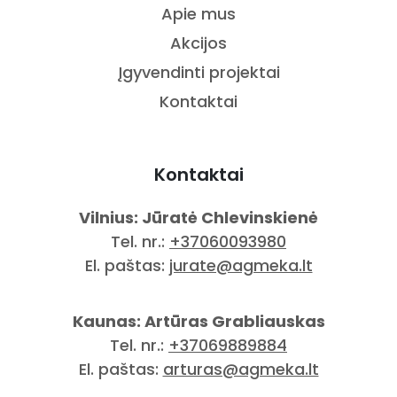
Apie mus
Akcijos
Įgyvendinti projektai
Kontaktai
Kontaktai
Vilnius: Jūratė Chlevinskienė
Tel. nr.:
+37060093980
El. paštas:
jurate@agmeka.lt
Kaunas: Artūras Grabliauskas
Tel. nr.:
+37069889884
El. paštas:
arturas@agmeka.lt