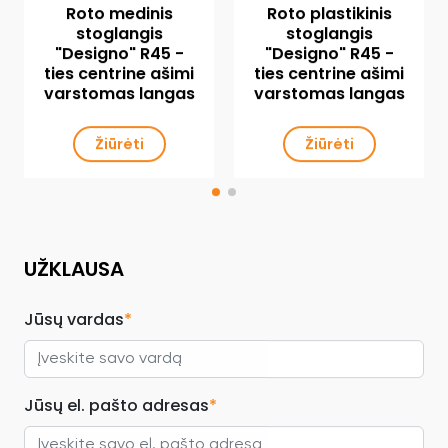
Roto medinis
Roto plastikinis
stoglangis
stoglangis
"Designo" R45 -
"Designo" R45 -
ties centrine ašimi
ties centrine ašimi
varstomas langas
varstomas langas
Žiūrėti
Žiūrėti
UŽKLAUSA
Jūsų vardas
*
Jūsų el. pašto adresas
*