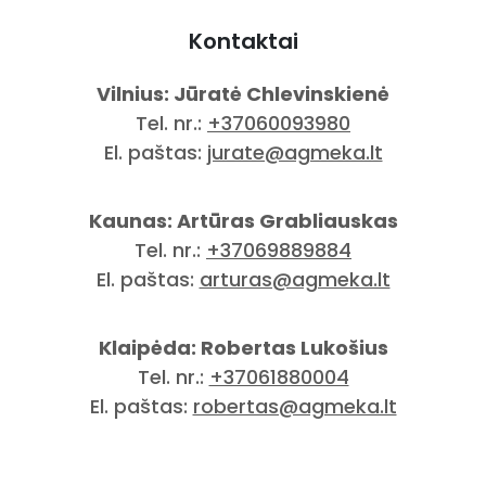
Kontaktai
Vilnius: Jūratė Chlevinskienė
Tel. nr.:
+37060093980
El. paštas:
jurate@agmeka.lt
Kaunas: Artūras Grabliauskas
Tel. nr.:
+37069889884
El. paštas:
arturas@agmeka.lt
Klaipėda: Robertas Lukošius
Tel. nr.:
+37061880004
El. paštas:
robertas@agmeka.lt