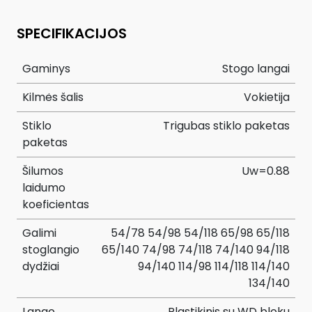
SPECIFIKACIJOS
Gaminys
Stogo langai
Kilmės šalis
Vokietija
Stiklo
Trigubas stiklo paketas
paketas
Šilumos
Uw=0.88
laidumo
koeficientas
Galimi
54/78 54/98 54/118 65/98 65/118
stoglangio
65/140 74/98 74/118 74/140 94/118
dydžiai
94/140 114/98 114/118 114/140
134/140
Lango
Plastikinis su WD bloku