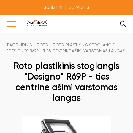
SUSISIEKITE SU MUMIS
PAGRINDINIS
ROTO
ROTO PLASTIKINIS STOGLANGIS
"DESIGNO" R69P - TIES CENTRINE AŠIMI VARSTOMAS LANGAS
Roto plastikinis stoglangis
"Designo" R69P - ties
centrine ašimi varstomas
langas