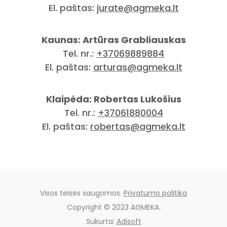
El. paštas:
jurate@agmeka.lt
Kaunas: Artūras Grabliauskas
Tel. nr.:
+37069889884
El. paštas:
arturas@agmeka.lt
Klaipėda: Robertas Lukošius
Tel. nr.:
+37061880004
El. paštas:
robertas@agmeka.lt
Visos teisės saugomos.
Privatumo politika
Copyright © 2023 AGMEKA.
Sukurta:
Adisoft