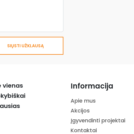
SIŲSTI UŽKLAUSĄ
Informacija
ė vienas
okybiškai
Apie mus
iausias
Akcijos
Įgyvendinti projektai
Kontaktai