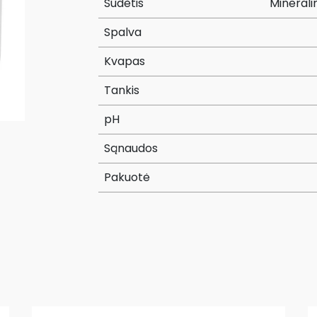
Sudėtis
Minerali
Spalva
Kvapas
Tankis
pH
Sąnaudos
Pakuotė