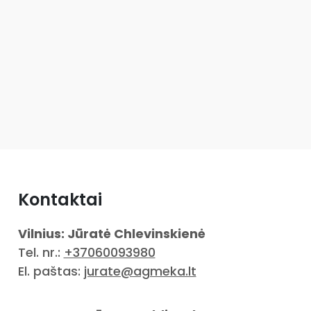
Kontaktai
Vilnius: Jūratė Chlevinskienė
Tel. nr.:
+37060093980
El. paštas:
jurate@agmeka.lt