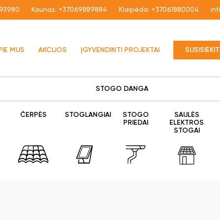
93980
Kaunas:
+37069889884
Klaipėda:
+37061880004
in
PIE MUS
AKCIJOS
ĮGYVENDINTI PROJEKTAI
SUSISIEKI
STOGO DANGA
ČERPĖS
STOGLANGIAI
STOGO
SAULĖS
PRIEDAI
ELEKTROS
STOGAI