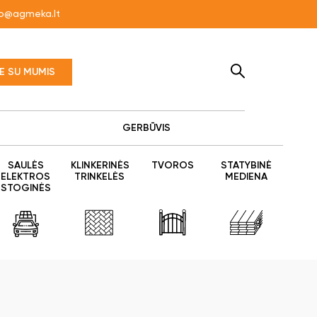
fo@agmeka.lt
TE SU MUMIS
GERBŪVIS
SAULĖS
KLINKERINĖS
TVOROS
STATYBINĖ
ELEKTROS
TRINKELĖS
MEDIENA
STOGINĖS