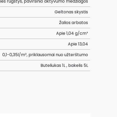
nės rūgštys, paviršinio aktyvumo medžiagos
Geltonas skystis
Žalios arbatos
Apie 1,04 g/cm³
Apie 13,04
0,1-0,35l/m², priklausomai nuo užterštumo
Buteliukas 1L , bakelis 5L