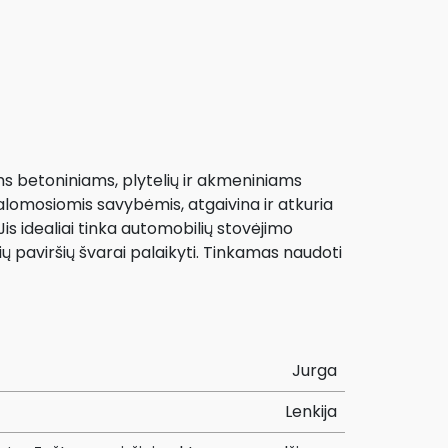
ems betoniniams, plytelių ir akmeniniams
 valomosiomis savybėmis, atgaivina ir atkuria
Jis idealiai tinka automobilių stovėjimo
vių paviršių švarai palaikyti. Tinkamas naudoti
Jurga
Lenkija