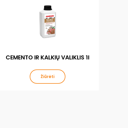
CLEA
CEMENTO IR KALKIŲ VALIKLIS 1l
Žiūrėti