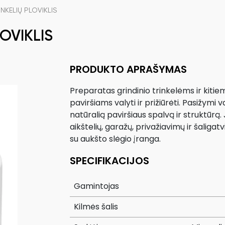
NKELIŲ PLOVIKLIS
OVIKLIS
PRODUKTO APRAŠYMAS
Preparatas grindinio trinkelėms ir kiti
paviršiams valyti ir prižiūrėti. Pasižymi
natūralią paviršiaus spalvą ir struktūrą. 
aikštelių, garažų, privažiavimų ir šaligat
su aukšto slėgio įranga.
SPECIFIKACIJOS
Gamintojas
Kilmės šalis