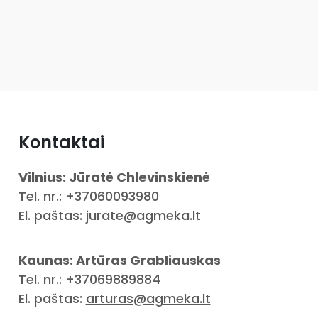
Kontaktai
Vilnius: Jūratė Chlevinskienė
Tel. nr.:
+37060093980
El. paštas:
jurate@agmeka.lt
Kaunas: Artūras Grabliauskas
Tel. nr.:
+37069889884
El. paštas:
arturas@agmeka.lt