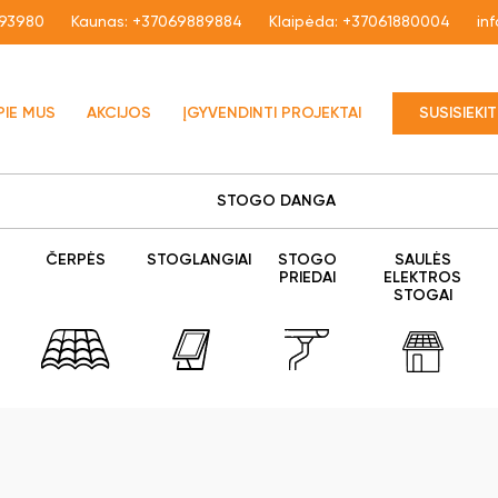
93980
Kaunas:
+37069889884
Klaipėda:
+37061880004
in
PIE MUS
AKCIJOS
ĮGYVENDINTI PROJEKTAI
SUSISIEKI
STOGO DANGA
ČERPĖS
STOGLANGIAI
STOGO
SAULĖS
PRIEDAI
ELEKTROS
STOGAI