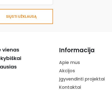
SIŲSTI UŽKLAUSĄ
Informacija
ė vienas
okybiškai
Apie mus
iausias
Akcijos
Įgyvendinti projektai
Kontaktai