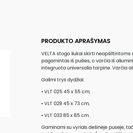
PRODUKTO APRAŠYMAS
VELTA stogo liukai skirti neapšiltint
pagamintas iš pušies, o varčia iš aliumi
integruota universalia tarpine. Varčia at
Galimi trys dydžiai:
• VLT 025 45 x 55 cm;
• VLT 029 45 x 73 cm;
• VLT 033 85 x 85 cm.
Gaminami su vyriais dešinėje pusėje, tači