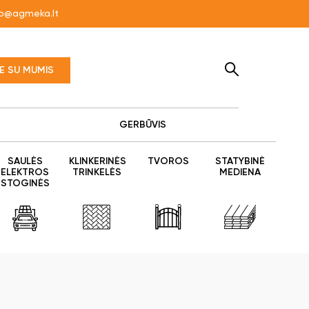
fo@agmeka.lt
TE SU MUMIS
GERBŪVIS
SAULĖS
KLINKERINĖS
TVOROS
STATYBINĖ
ELEKTROS
TRINKELĖS
MEDIENA
STOGINĖS