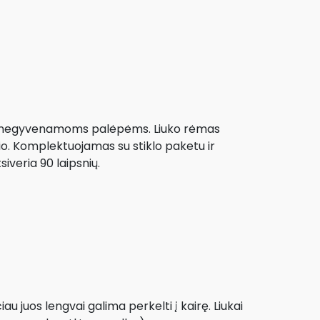
oms negyvenamoms palėpėms. Liuko rėmas
nio. Komplektuojamas su stiklo paketu ir
siveria 90 laipsnių.
au juos lengvai galima perkelti į kairę. Liukai