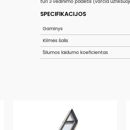
turi 3 vėdinimo padėtis (varčia užfiksu
SPECIFIKACIJOS
Gaminys
Kilmės šalis
Šilumos laidumo koeficientas