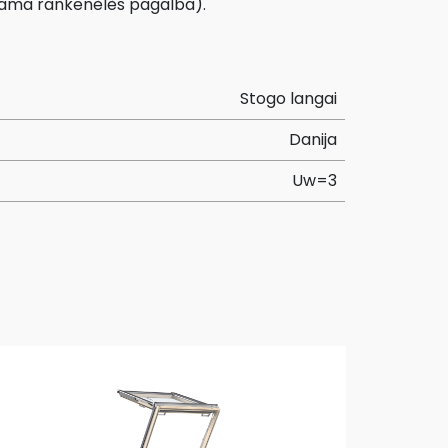
ojama rankenėlės pagalba).
Stogo langai
Danija
Uw=3