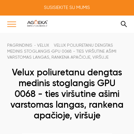
SUSISIEKITE SU MUMIS
PAGRINDINIS
VELUX
VELUX POLIURETANU DENGTAS
MEDINIS STOGLANGIS GPU 0068 - TIES VIRŠUTINE AŠIMI
VARSTOMAS LANGAS, RANKENA APAČIOJE, VIRŠUJE
Velux poliuretanu dengtas
medinis stoglangis GPU
0068 - ties viršutine ašimi
varstomas langas, rankena
apačioje, viršuje