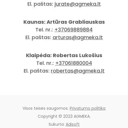
El. paštas:
jurate@agmeka.lt
Kaunas: Artūras Grabliauskas
Tel. nr.:
+37069889884
El. paštas:
arturas@agmeka.lt
Klaipėda: Robertas Lukošius
Tel. nr.:
+37061880004
El. paštas:
robertas@agmeka.lt
Visos teisės saugomos.
Privatumo politika
Copyright © 2023 AGMEKA.
Sukurta:
Adisoft