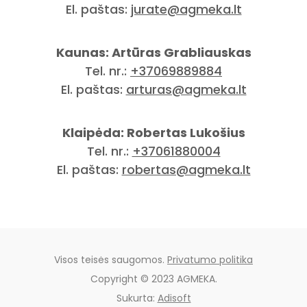
El. paštas:
jurate@agmeka.lt
Kaunas: Artūras Grabliauskas
Tel. nr.:
+37069889884
El. paštas:
arturas@agmeka.lt
Klaipėda: Robertas Lukošius
Tel. nr.:
+37061880004
El. paštas:
robertas@agmeka.lt
Visos teisės saugomos.
Privatumo politika
Copyright © 2023 AGMEKA.
Sukurta:
Adisoft