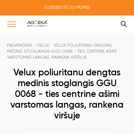
SUSISIEKITE SU MUMIS
PAGRINDINIS
VELUX
VELUX POLIURITANU DENGTAS
MEDINIS STOGLANGIS GGU 0068 - TIES CENTRINE AŠIMI
VARSTOMAS LANGAS, RANKENA VIRŠUJE
Velux poliuritanu dengtas
medinis stoglangis GGU
0068 - ties centrine ašimi
varstomas langas, rankena
viršuje