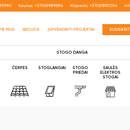
93980
Kaunas:
+37069889884
Klaipėda:
+37061880004
in
PIE MUS
AKCIJOS
ĮGYVENDINTI PROJEKTAI
SUSISIEKI
STOGO DANGA
ČERPĖS
STOGLANGIAI
STOGO
SAULĖS
PRIEDAI
ELEKTROS
STOGAI