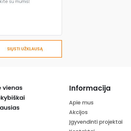
SIŲSTI UŽKLAUSĄ
Informacija
ė vienas
okybiškai
Apie mus
iausias
Akcijos
Įgyvendinti projektai