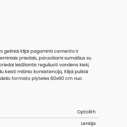
geliniai klijai pagaminti cemento ir
eminiais priedais, paruošiami sumaišius su
iedai leidžiantis reguliuoti vandens kiekį
 keisti mišinio konsistenciją. Klijai puikiai
t didelio formato plyteles 60x60 cm nuo
Optolith
Lenkija