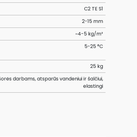
C2 TE S1
2-15 mm
~4-5 kg/m²
5-25 °C
25 kg
išorės darbams, atsparūs vandeniui ir šalčiui,
elastingi