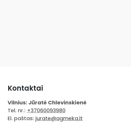
Kontaktai
Vilnius: Jūratė Chlevinskienė
Tel. nr.:
+37060093980
El. paštas:
jurate@agmeka.lt