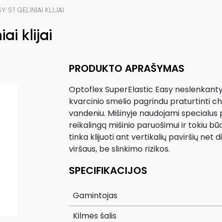
 S1 GELINIAI KLIJAI
ai klijai
PRODUKTO APRAŠYMAS
Optoflex SuperElastic Easy neslenkantys 
kvarcinio smėlio pagrindu praturtinti ch
vandeniu. Mišinyje naudojami specialus pr
reikalingą mišinio paruošimui ir tokiu būdu
tinka klijuoti ant vertikalių paviršių ne
viršaus, be slinkimo rizikos.
SPECIFIKACIJOS
Gamintojas
Kilmės šalis