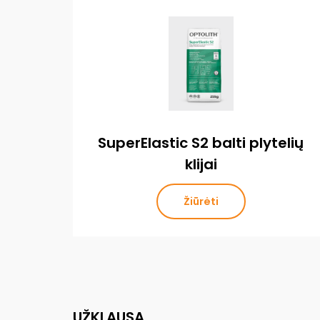
SuperElastic S2 balti plytelių
klijai
Žiūrėti
UŽKLAUSA