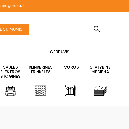
fo@agmeka.lt
TE SU MUMIS
GERBŪVIS
SAULĖS
KLINKERINĖS
TVOROS
STATYBINĖ
ELEKTROS
TRINKELĖS
MEDIENA
STOGINĖS