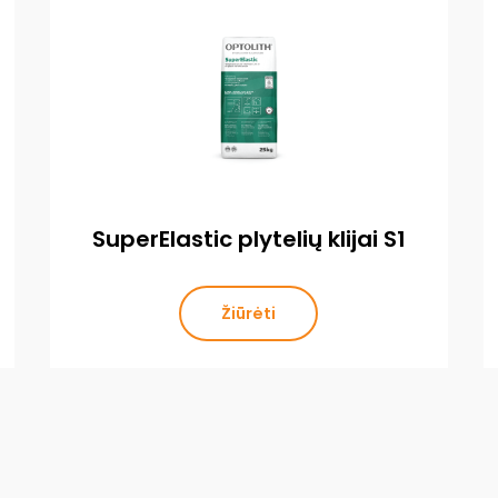
SuperElastic plytelių klijai S1
Žiūrėti