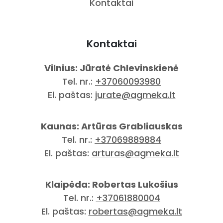
Kontaktai
Kontaktai
Vilnius: Jūratė Chlevinskienė
Tel. nr.:
+37060093980
El. paštas:
jurate@agmeka.lt
Kaunas: Artūras Grabliauskas
Tel. nr.:
+37069889884
El. paštas:
arturas@agmeka.lt
Klaipėda: Robertas Lukošius
Tel. nr.:
+37061880004
El. paštas:
robertas@agmeka.lt