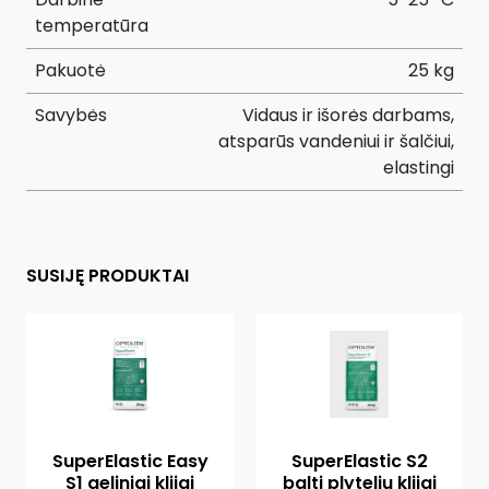
temperatūra
Pakuotė
25 kg
Savybės
Vidaus ir išorės darbams,
atsparūs vandeniui ir šalčiui,
elastingi
SUSIJĘ PRODUKTAI
SuperElastic Easy
SuperElastic S2
S1 geliniai klijai
balti plytelių klijai