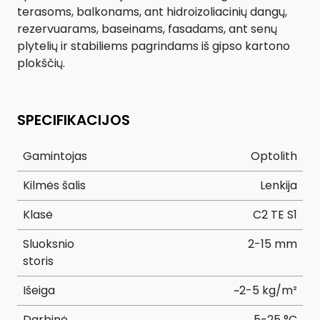
terasoms, balkonams, ant hidroizoliacinių dangų,
rezervuarams, baseinams, fasadams, ant senų
plytelių ir stabiliems pagrindams iš gipso kartono
plokščių.
SPECIFIKACIJOS
Gamintojas
Optolith
Kilmės šalis
Lenkija
Klasė
C2 TE S1
Sluoksnio
2-15 mm
storis
Išeiga
~2-5 kg/m²
Darbinė
5-25 °C