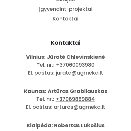
Įgyvendinti projektai
Kontaktai
Kontaktai
Vilnius: Jūratė Chlevinskienė
Tel. nr.:
+37060093980
El. paštas:
jurate@agmeka.lt
Kaunas: Artūras Grabliauskas
Tel. nr.:
+37069889884
El. paštas:
arturas@agmeka.lt
Klaipėda: Robertas Lukošius