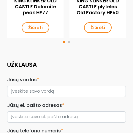
KING KLINKER OLD
KING KLINKER OLD
CASTLE Dolomite
CASTLE plytelės
peak HF77
Old Factory HF50
Žiūrėti
Žiūrėti
UŽKLAUSA
Jūsų vardas
*
Jūsų el. pašto adresas
*
Jūsų telefono numeris
*