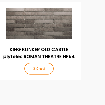
KING KLINKER OLD CASTLE
K
plytelės ROMAN THEATRE HF54
Žiūrėti