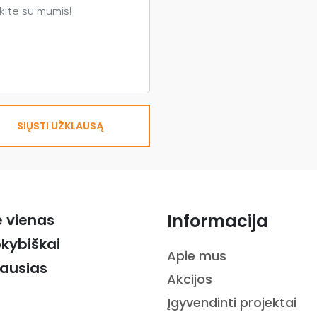
SIŲSTI UŽKLAUSĄ
Informacija
ė vienas
okybiškai
Apie mus
iausias
Akcijos
Įgyvendinti projektai