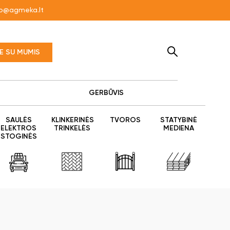
fo@agmeka.lt
TE SU MUMIS
GERBŪVIS
SAULĖS
KLINKERINĖS
TVOROS
STATYBINĖ
ELEKTROS
TRINKELĖS
MEDIENA
STOGINĖS