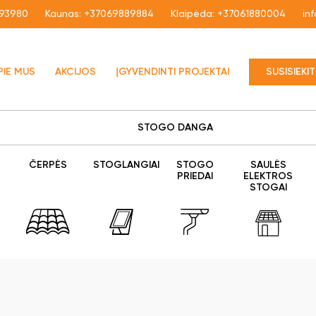
93980
Kaunas:
+37069889884
Klaipėda:
+37061880004
in
PIE MUS
AKCIJOS
ĮGYVENDINTI PROJEKTAI
SUSISIEKI
STOGO DANGA
ČERPĖS
STOGLANGIAI
STOGO
SAULĖS
PRIEDAI
ELEKTROS
STOGAI