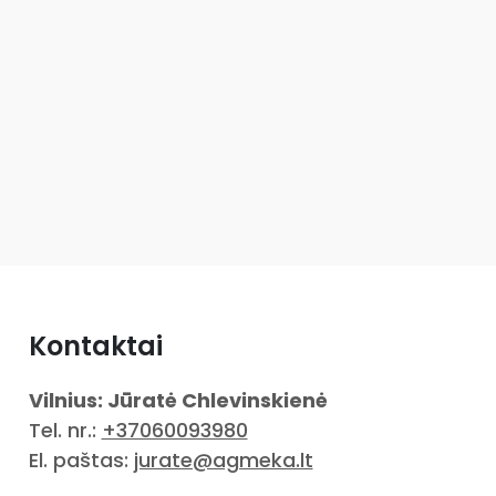
Kontaktai
Vilnius: Jūratė Chlevinskienė
Tel. nr.:
+37060093980
El. paštas:
jurate@agmeka.lt