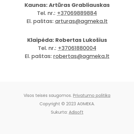
Kaunas: Artūras Grabliauskas
Tel. nr.:
+37069889884
El. paštas:
arturas@agmeka.lt
Klaipėda: Robertas Lukošius
Tel. nr.:
+37061880004
El. paštas:
robertas@agmeka.lt
Visos teisės saugomos.
Privatumo politika
Copyright © 2023 AGMEKA.
Sukurta:
Adisoft