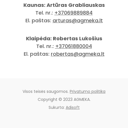
Kaunas: Artūras Grabliauskas
Tel. nr.:
+37069889884
El. paštas:
arturas@agmeka.lt
Klaipėda: Robertas Lukošius
Tel. nr.:
+37061880004
El. paštas:
robertas@agmeka.lt
Visos teisės saugomos.
Privatumo politika
Copyright © 2023 AGMEKA.
Sukurta:
Adisoft