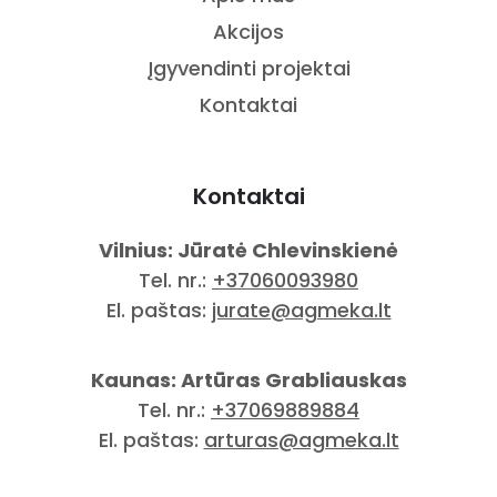
Akcijos
Įgyvendinti projektai
Kontaktai
Kontaktai
Vilnius: Jūratė Chlevinskienė
Tel. nr.:
+37060093980
El. paštas:
jurate@agmeka.lt
Kaunas: Artūras Grabliauskas
Tel. nr.:
+37069889884
El. paštas:
arturas@agmeka.lt