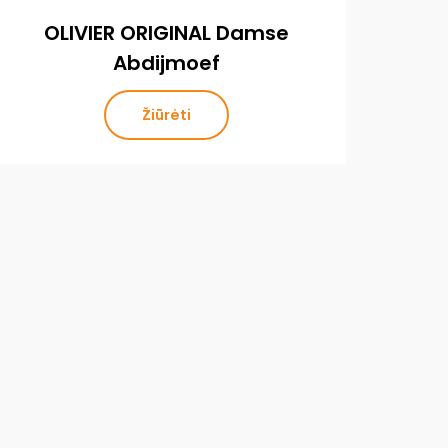
OLIVIER ORIGINAL Damse
O
Abdijmoef
Žiūrėti