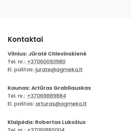
Kontaktai
Vilnius: Jūratė Chlevinskienė
Tel. nr.:
+37060093980
El. paštas:
jurate@agmeka.lt
Kaunas: Artūras Grabliauskas
Tel. nr.:
+37069889884
El. paštas:
arturas@agmeka.lt
Klaipėda: Robertas Lukošius
Tel. nr.:
+37061880004