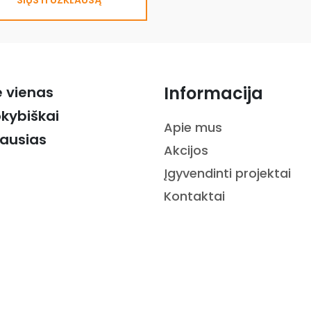
SIŲSTI UŽKLAUSĄ
Informacija
ė vienas
okybiškai
Apie mus
iausias
Akcijos
Įgyvendinti projektai
Kontaktai