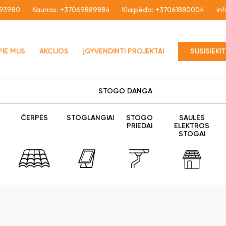
93980
Kaunas:
+37069889884
Klaipėda:
+37061880004
in
PIE MUS
AKCIJOS
ĮGYVENDINTI PROJEKTAI
SUSISIEKI
STOGO DANGA
ČERPĖS
STOGLANGIAI
STOGO
SAULĖS
PRIEDAI
ELEKTROS
STOGAI