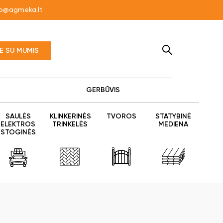
fo@agmeka.lt
TE SU MUMIS
GERBŪVIS
SAULĖS
KLINKERINĖS
TVOROS
STATYBINĖ
ELEKTROS
TRINKELĖS
MEDIENA
STOGINĖS