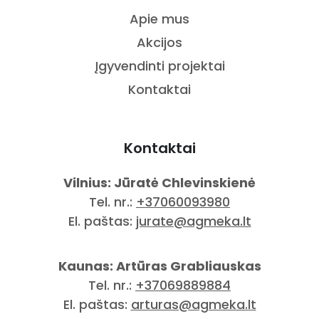
Apie mus
Akcijos
Įgyvendinti projektai
Kontaktai
Kontaktai
Vilnius: Jūratė Chlevinskienė
Tel. nr.:
+37060093980
El. paštas:
jurate@agmeka.lt
Kaunas: Artūras Grabliauskas
Tel. nr.:
+37069889884
El. paštas:
arturas@agmeka.lt