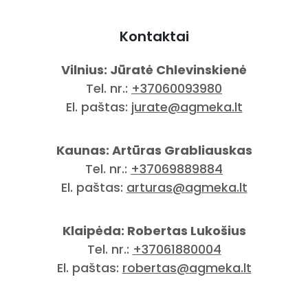
Kontaktai
Vilnius: Jūratė Chlevinskienė
Tel. nr.:
+37060093980
El. paštas:
jurate@agmeka.lt
Kaunas: Artūras Grabliauskas
Tel. nr.:
+37069889884
El. paštas:
arturas@agmeka.lt
Klaipėda: Robertas Lukošius
Tel. nr.:
+37061880004
El. paštas:
robertas@agmeka.lt