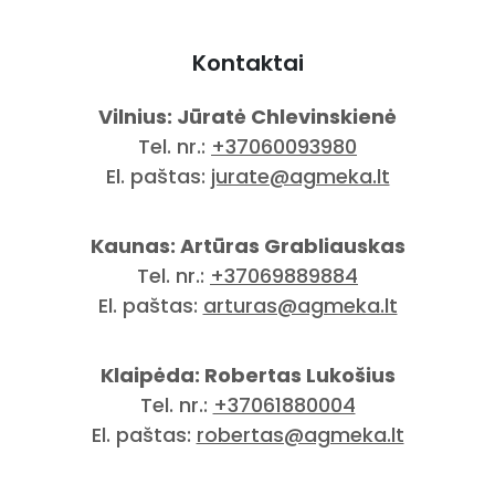
Kontaktai
Vilnius: Jūratė Chlevinskienė
Tel. nr.:
+37060093980
El. paštas:
jurate@agmeka.lt
Kaunas: Artūras Grabliauskas
Tel. nr.:
+37069889884
El. paštas:
arturas@agmeka.lt
Klaipėda: Robertas Lukošius
Tel. nr.:
+37061880004
El. paštas:
robertas@agmeka.lt