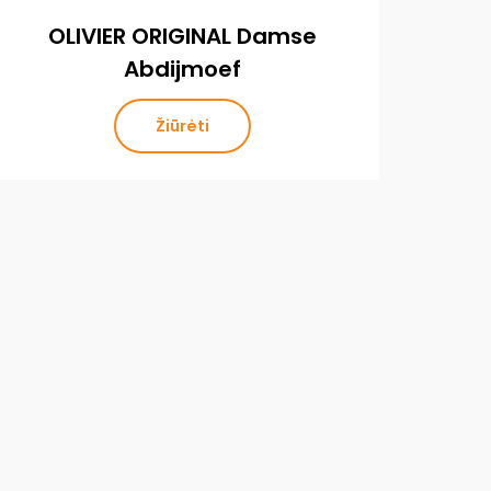
OLIVIER ORIGINAL Damse
O
Abdijmoef
Žiūrėti