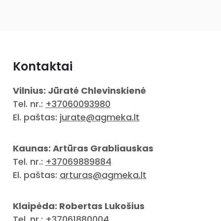
Kontaktai
Vilnius: Jūratė Chlevinskienė
Tel. nr.:
+37060093980
El. paštas:
jurate@agmeka.lt
Kaunas: Artūras Grabliauskas
Tel. nr.:
+37069889884
El. paštas:
arturas@agmeka.lt
Klaipėda: Robertas Lukošius
Tel. nr.:
+37061880004