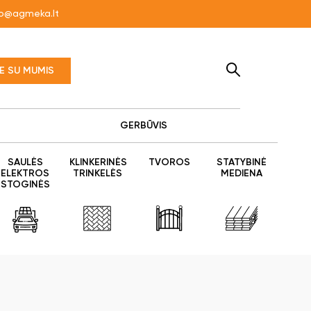
fo@agmeka.lt
TE SU MUMIS
GERBŪVIS
SAULĖS
KLINKERINĖS
TVOROS
STATYBINĖ
ELEKTROS
TRINKELĖS
MEDIENA
STOGINĖS