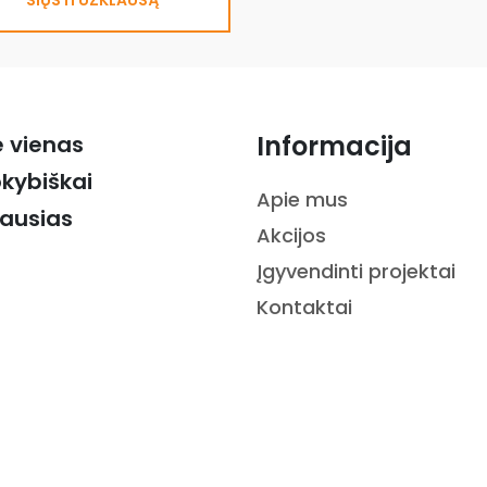
SIŲSTI UŽKLAUSĄ
Informacija
ė vienas
okybiškai
Apie mus
iausias
Akcijos
Įgyvendinti projektai
Kontaktai