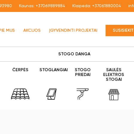
93980
Kaunas:
+37069889884
Klaipėda:
+37061880004
in
PIE MUS
AKCIJOS
ĮGYVENDINTI PROJEKTAI
SUSISIEKI
STOGO DANGA
ČERPĖS
STOGLANGIAI
STOGO
SAULĖS
PRIEDAI
ELEKTROS
STOGAI