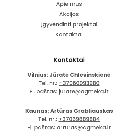
Apie mus
Akcijos
Įgyvendinti projektai
Kontaktai
Kontaktai
Vilnius: Jūratė Chlevinskienė
Tel. nr.:
+37060093980
El. paštas:
jurate@agmeka.lt
Kaunas: Artūras Grabliauskas
Tel. nr.:
+37069889884
El. paštas:
arturas@agmeka.lt