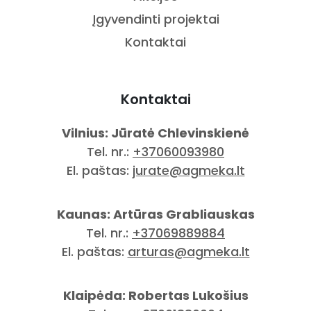
Įgyvendinti projektai
Kontaktai
Kontaktai
Vilnius: Jūratė Chlevinskienė
Tel. nr.:
+37060093980
El. paštas:
jurate@agmeka.lt
Kaunas: Artūras Grabliauskas
Tel. nr.:
+37069889884
El. paštas:
arturas@agmeka.lt
Klaipėda: Robertas Lukošius