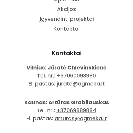
Akcijos
Įgyvendinti projektai
Kontaktai
Kontaktai
Vilnius: Jūratė Chlevinskienė
Tel. nr.:
+37060093980
El. paštas:
jurate@agmeka.lt
Kaunas: Artūras Grabliauskas
Tel. nr.:
+37069889884
El. paštas:
arturas@agmeka.lt