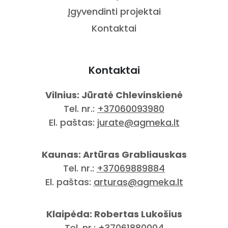
Įgyvendinti projektai
Kontaktai
Kontaktai
Vilnius: Jūratė Chlevinskienė
Tel. nr.:
+37060093980
El. paštas:
jurate@agmeka.lt
Kaunas: Artūras Grabliauskas
Tel. nr.:
+37069889884
El. paštas:
arturas@agmeka.lt
Klaipėda: Robertas Lukošius
Tel. nr.:
+37061880004